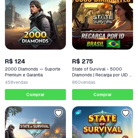
R$ 124
R$ 275
2000 Diamonds — Suporte
State of Survival - 5000
Premium e Garantia
Diamonds | Recarga por UID -
Brasil
458
vendas
860
vendas
Comprar
Comprar