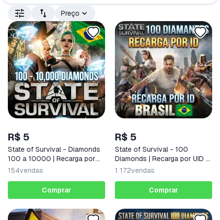
Preço
R$ 5
R$ 5
State of Survival - Diamonds
State of Survival - 100
100 a 10000 | Recarga por
Diamonds | Recarga por UID -
UID | Brasil
Brasil
154
vendas
1 172
vendas
Comprar
Comprar