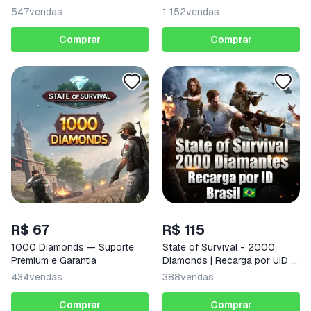
547
vendas
1 152
vendas
Comprar
Comprar
R$ 67
R$ 115
1000 Diamonds — Suporte
State of Survival - 2000
Premium e Garantia
Diamonds | Recarga por UID -
Brasil
434
vendas
388
vendas
Comprar
Comprar