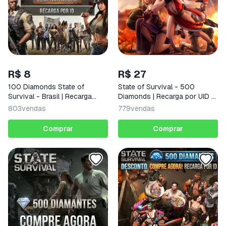
R$ 8
R$ 27
100 Diamonds State of
State of Survival - 500
Survival - Brasil | Recarga
Diamonds | Recarga por UID -
Manual
Brasil
803
vendas
779
vendas
Comprar
Comprar