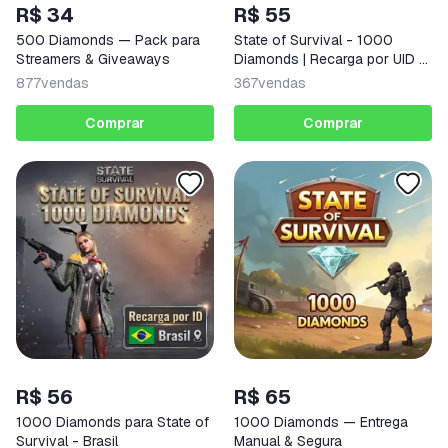
R$ 34
R$ 55
500 Diamonds — Pack para
State of Survival - 1000
Streamers & Giveaways
Diamonds | Recarga por UID -
Brasil
877
vendas
367
vendas
Comprar
Comprar
R$ 56
R$ 65
1000 Diamonds para State of
1000 Diamonds — Entrega
Survival - Brasil
Manual & Segura