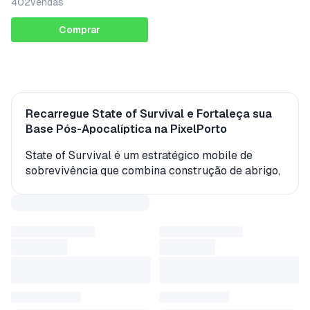
402
vendas
Comprar
Recarregue State of Survival e Fortaleça sua
Base Pós-Apocalíptica na PixelPorto
State of Survival é um estratégico mobile de
sobrevivência que combina construção de abrigo,
recrutamento de heróis e batalhas em tempo real
contra infectados e outras alianças em um mundo
devastado. Na plataforma, a recarga é feita em
formato digital com envio rápido após a
confirmação do pagamento e crédito direto na
conta para acelerar a progressão e dominar o
servidor.
Com eventos de aliança, guerras de servidor e
rankings que exigem ritmo constante de