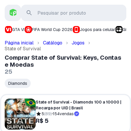
GTA VI
FIFA World Cup 2026
Jogos para celular
Gift
Página inicial
Catálogo
Jogos
State of Survival
Comprar State of Survival: Keys, Contas
e Moedas
25
Diamonds
State of Survival - Diamonds 100 a 10000 |
Recarga por UID | Brasil
5
(
89
)
154
vendas
R$ 5