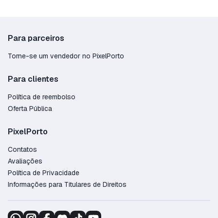
corretamente e com total transparência em cada
transação.
Entrega instantânea por e-mail após a
confirmação do pagamento;
Para parceiros
Transações seguras com garantia de proteção
Torne-se um vendedor no PixelPorto
em cada recarga de State of Survival;
Suporte técnico 24/7 para dúvidas e
Para clientes
orientações de recarga;
Variedade de métodos de pagamento para
Política de reembolso
maior conveniência;
Oferta Pública
Recargas verificadas com processo simples e
crédito imediato na conta.
PixelPorto
Garanta seus recursos, fortaleça a base e domine
Contatos
o servidor no State of Survival hoje mesmo.
Avaliações
Política de Privacidade
Informações para Titulares de Direitos