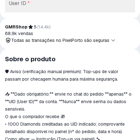
User ID
*
GMRShop
5
(
14,4k
)
68,9k
vendas
Todas as transações no PixelPorto são seguras
Todas as transações no PixelPorto são
Sobre o produto
seguras
🛡️ Aviso (verificação manual premium): Top-ups de valor
O dinheiro é reservado na conta PixelPorto
Reembolsaremos o pagamento se o produto
passam por checagem humana para máxima segurança.
não for recebido ou não corresponder à
descrição.
📥 **Dado obrigatório:** envie no chat do pedido **apenas** o
**UID (User ID)** da conta. **Nunca** envie senha ou dados
sensíveis.
O que o comprador recebe 🎁
• 1000 Diamonds creditadas ao UID indicado; comprovante
detalhado disponível no painel (nº do pedido, data e hora).
Como ativar — Instrução (Top-up via painel) 🔧