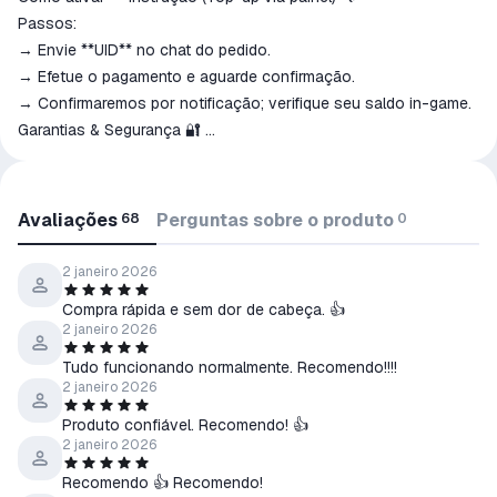
Passos:
→ Envie **UID** no chat do pedido.
→ Efetue o pagamento e aguarde confirmação.
→ Confirmaremos por notificação; verifique seu saldo in-game.
Garantias & Segurança 🔐
• Checklist de suporte: salve prints do painel, e mantenha o
número do pedido à mão.
• Comprovada falha de entrega: reemissão ou estorno conforme
Avaliações
Perguntas sobre o produto
68
0
política.
💎 Compra protegida — suporte dedicado até a confirmação
2 janeiro 2026
final.
Compra rápida e sem dor de cabeça. 👍
2 janeiro 2026
Tudo funcionando normalmente. Recomendo!!!!
2 janeiro 2026
Produto confiável. Recomendo! 👍
2 janeiro 2026
Recomendo 👍 Recomendo!