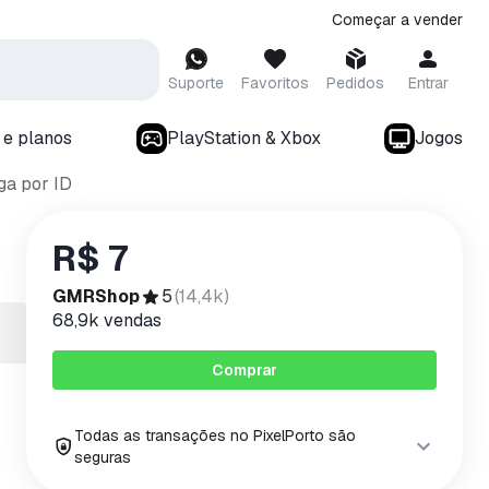
Começar a vender
Suporte
Favoritos
Pedidos
Entrar
 e planos
PlayStation & Xbox
Jogos
ga por ID
R$ 7
GMRShop
5
(
14,4k
)
68,9k
vendas
Comprar
Todas as transações no PixelPorto são
seguras