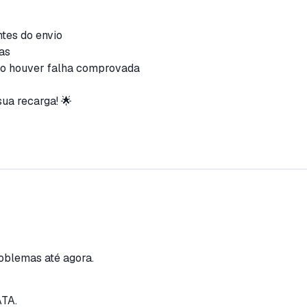
ntes do envio
das
do houver falha comprovada
sua recarga! 🌟
oblemas até agora.
TA.