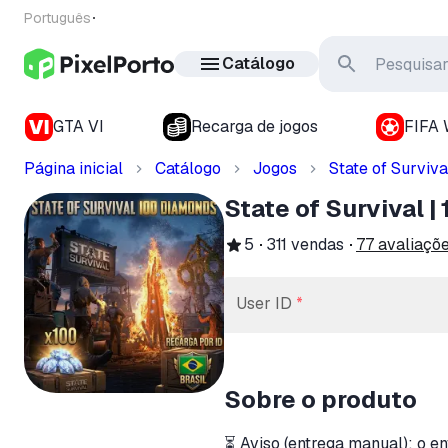
Português
Catálogo
GTA VI
Recarga de jogos
FIFA 
Página inicial
Catálogo
Jogos
State of Surviva
State of Survival 
5
311
vendas
77
avaliaçõ
User ID
*
Sobre o produto
⏳ Aviso (entrega manual): o 