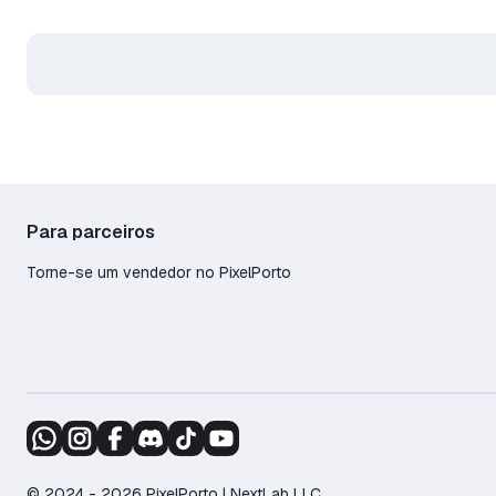
Para parceiros
Torne-se um vendedor no PixelPorto
© 2024 - 2026 PixelPorto | NextLab LLC