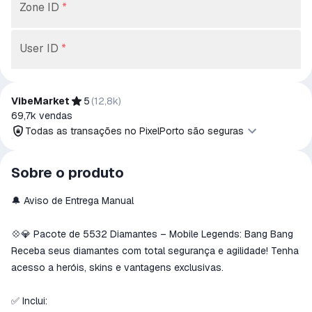
Zone ID
*
User ID
*
VibeMarket
5
(
12,8k
)
69,7k
vendas
Todas as transações no PixelPorto são seguras
Todas as transações no PixelPorto são
Sobre o produto
seguras
🔔 Aviso de Entrega Manual
O dinheiro é reservado na conta PixelPorto
Reembolsaremos o pagamento se o produto
não for recebido ou não corresponder à
💠💎 Pacote de 5532 Diamantes – Mobile Legends: Bang Bang
descrição.
Receba seus diamantes com total segurança e agilidade! Tenha
acesso a heróis, skins e vantagens exclusivas.
✅ Inclui: