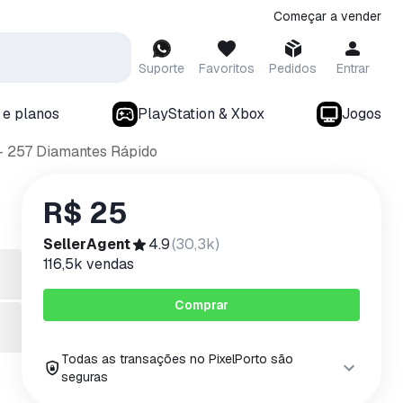
Começar a vender
Suporte
Favoritos
Pedidos
Entrar
 e planos
PlayStation & Xbox
Jogos
— 257 Diamantes Rápido
R$ 25
SellerAgent
4.9
(
30,3k
)
116,5k
vendas
Comprar
Todas as transações no PixelPorto são
seguras