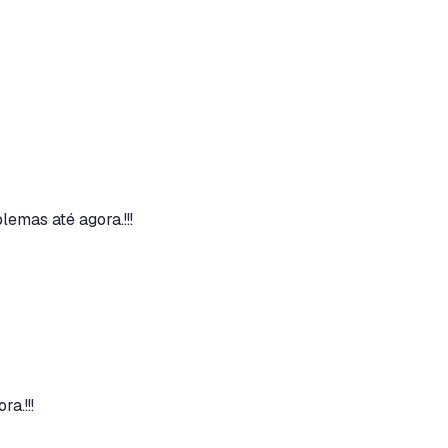
emas até agora.!!!
a.!!!