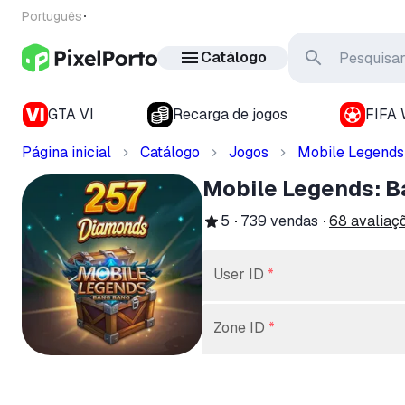
Português
Catálogo
GTA VI
Recarga de jogos
FIFA 
Página inicial
Catálogo
Jogos
Mobile Legends
Mobile Legends: B
5
739
vendas
68
avaliaç
User ID
*
Zone ID
*