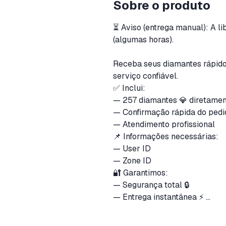
Sobre o produto
⏳ Aviso (entrega manual): A l
(algumas horas).
Receba seus diamantes rápido
serviço confiável.
✅ Inclui:
— 257 diamantes 💎 diretamen
— Confirmação rápida do ped
— Atendimento profissional
📌 Informações necessárias:
— User ID
— Zone ID
🔐 Garantimos:
— Segurança total 🔒
— Entrega instantânea ⚡
— Suporte sempre online 💬