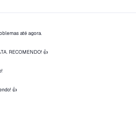
oblemas até agora.
TA. RECOMENDO! 👍
!
endo! 👍