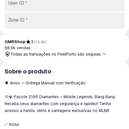
User ID
*
Zone ID
*
GMRShop
5
(
14,4k
)
68,9k
vendas
Todas as transações no PixelPorto são seguras
Todas as transações no PixelPorto são
Sobre o produto
seguras
🔔 Aviso — Entrega Manual com Verificação
O dinheiro é reservado na conta PixelPorto
Reembolsaremos o pagamento se o produto
não for recebido ou não corresponder à
💠💎 Pacote 2195 Diamantes – Mobile Legends: Bang Bang
descrição.
Receba seus diamantes com segurança e rapidez! Tenha
acesso a heróis, skins e vantagens exclusivas no MLBB.
✅ Inclui: