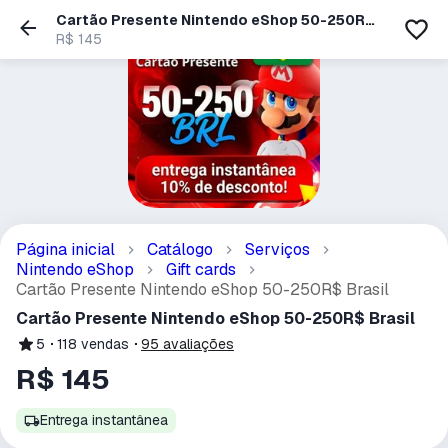
Cartão Presente Nintendo eShop 50-250R$
Entrega instantânea
Brasil
R$ 145
Os dados deste produto já estão pré-registrados pelo vendedor
para serem entregues automaticamente após o pagamento.
Página inicial
Catálogo
Serviços
Nintendo eShop
Gift cards
Cartão Presente Nintendo eShop 50-250R$ Brasil
Cartão Presente Nintendo eShop 50-250R$ Brasil
5
118
vendas
95
avaliações
R$ 145
Entrega instantânea