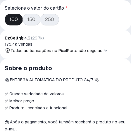
Selecione o valor do cartão
*
100
150
250
EzSell
4.9
(
29,7k
)
175,4k
vendas
Todas as transações no PixelPorto são seguras
Todas as transações no PixelPorto são
Sobre o produto
seguras
🚀 ENTREGA AUTOMÁTICA DO PRODUTO 24/7 🚀
O dinheiro é reservado na conta PixelPorto
Reembolsaremos o pagamento se o produto
não for recebido ou não corresponder à
✅ Grande variedade de valores
descrição.
✅ Melhor preço
✅ Produto licenciado e funcional
📩 Após o pagamento, você também receberá o produto no seu
e-mail.