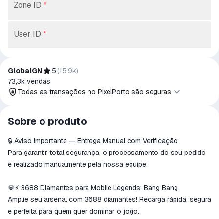
Zone ID
*
User ID
*
GlobalGN
5
(
15,9k
)
73,3k
vendas
Todas as transações no PixelPorto são seguras
Todas as transações no PixelPorto são
Sobre o produto
seguras
🔒 Aviso Importante — Entrega Manual com Verificação
O dinheiro é reservado na conta PixelPorto
Reembolsaremos o pagamento se o produto
Para garantir total segurança, o processamento do seu pedido
não for recebido ou não corresponder à
é realizado manualmente pela nossa equipe.
descrição.
💎⚡ 3688 Diamantes para Mobile Legends: Bang Bang
Amplie seu arsenal com 3688 diamantes! Recarga rápida, segura
e perfeita para quem quer dominar o jogo.